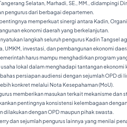
angerang Selatan, Marhadi, SE., MM., didampingi Dir
 dan pengurus dari berbagai departemen.
tingnya memperkuat sinergi antara Kadin, Organisa
ngunan ekonomi daerah yang berkelanjutan.
nyatukan langkah seluruh pengurus Kadin Tangsel a
, UMKM, investasi, dan pembangunan ekonomi daerah
s pemerintah harus mampu menghadirkan program ya
u usaha lokal dalam menghadapi tantangan ekonomi 
bahas persiapan audiensi dengan sejumlah OPD di 
ebih konkret melalui Nota Kesepahaman (MoU).
urus memberikan masukan terkait mekanisme dan str
ekankan pentingnya konsistensi kelembagaan deng
n dilakukan dengan OPD maupun pihak swasta.
rry dan sejumlah pengurus lainnya yang menilai pe